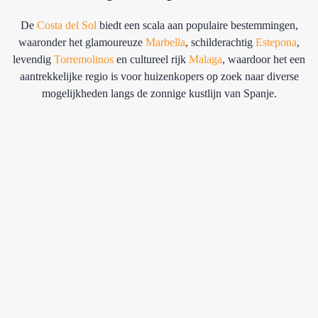
De
Costa del Sol
biedt een scala aan populaire bestemmingen,
waaronder het glamoureuze
Marbella
, schilderachtig
Estepona
,
levendig
Torremolinos
en cultureel rijk
Malaga
, waardoor het een
aantrekkelijke regio is voor huizenkopers op zoek naar diverse
mogelijkheden langs de zonnige kustlijn van Spanje.
Algeciras
Benahaví
Benalmádena
Calahond
Cancelada
Elviria
La
Estepona
Fuengiro
La
Cala
Alcaidesa
de
Malága
Manilva
Mijas
Marbella
Mijas
Puerto
San