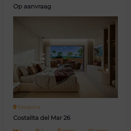
Op aanvraag
Estepona
Costalita del Mar 26
3
2
156m²
206m²