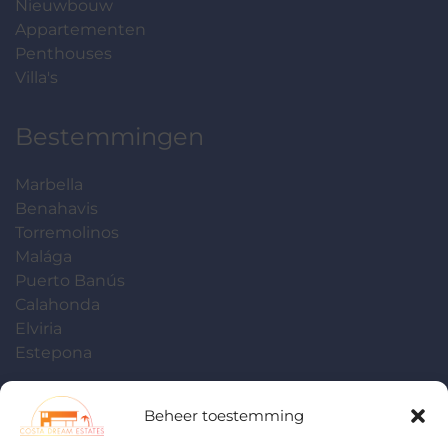
Nieuwbouw
Appartementen
Penthouses
Villa's
Bestemmingen
Marbella
Benahavis
Torremolinos
Malága
Puerto Banús
Calahonda
Elviria
Estepona
Contact
Beheer toestemming