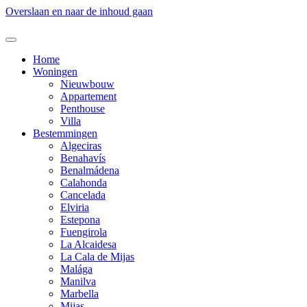
Overslaan en naar de inhoud gaan
Home
Woningen
Nieuwbouw
Appartement
Penthouse
Villa
Bestemmingen
Algeciras
Benahavís
Benalmádena
Calahonda
Cancelada
Elviria
Estepona
Fuengirola
La Alcaidesa
La Cala de Mijas
Malága
Manilva
Marbella
Mijas