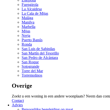
Estepona
Fuengirola
La Alcaidesa
La Cala de Mijas
Malága
Manilva
Marbella
Mijas
Nerja
Puerto Banús
Ronda
San Luis de Sabinilas
San Martín del Tesorillo
San Pedro de Alcántara
San Roque
Sotogrande
Torre del Mar
Torremolinos
Overige
Zoekt u een woning in een andere woonplaats? Neem dan conta
Contact
Advies
Persoonlijke begeleiding op maat