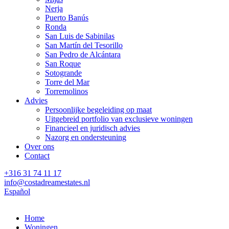
Nerja
Puerto Banús
Ronda
San Luis de Sabinilas
San Martín del Tesorillo
San Pedro de Alcántara
San Roque
Sotogrande
Torre del Mar
Torremolinos
Advies
Persoonlijke begeleiding op maat
Uitgebreid portfolio van exclusieve woningen
Financieel en juridisch advies
Nazorg en ondersteuning
Over ons
Contact
+316 31 74 11 17
info@costadreamestates.nl
Español
Home
Woningen