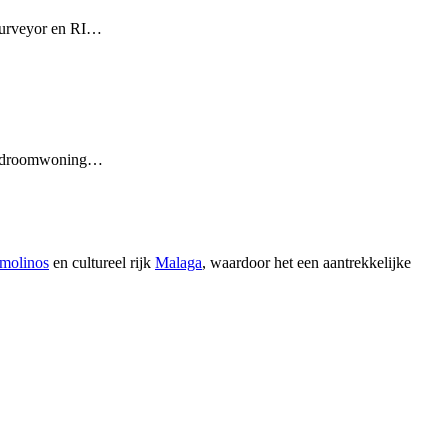
 Surveyor en RI…
 uw droomwoning…
molinos
en cultureel rijk
Malaga
, waardoor het een aantrekkelijke