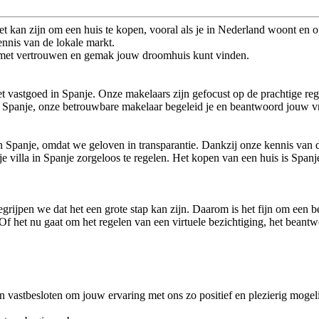
 kan zijn om een huis te kopen, vooral als je in Nederland woont en 
nnis van de lokale markt.
 je met vertrouwen en gemak jouw droomhuis kunt vinden.
t vastgoed in Spanje. Onze makelaars zijn gefocust op de prachtige reg
in Spanje, onze betrouwbare makelaar begeleid je en beantwoord jouw v
n Spanje, omdat we geloven in transparantie. Dankzij onze kennis van 
je villa in Spanje zorgeloos te regelen. Het kopen van een huis is Spa
egrijpen we dat het een grote stap kan zijn. Daarom is het fijn om een 
. Of het nu gaat om het regelen van een virtuele bezichtiging, het bea
jn vastbesloten om jouw ervaring met ons zo positief en plezierig moge