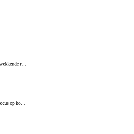
rukwekkende r…
e focus op ko…