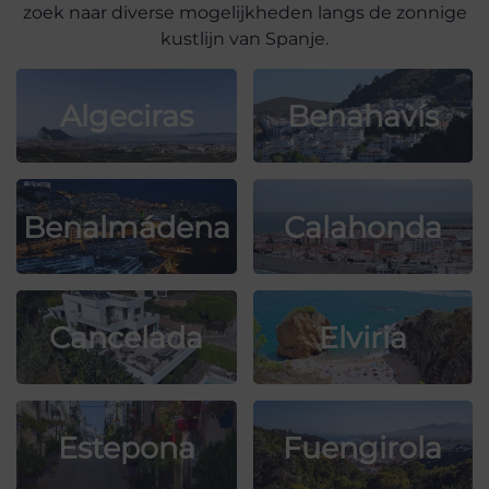
zoek naar diverse mogelijkheden langs de zonnige
kustlijn van Spanje.
Algeciras
Benahavís
Benalmádena
Calahonda
Cancelada
Elviria
Estepona
Fuengirola