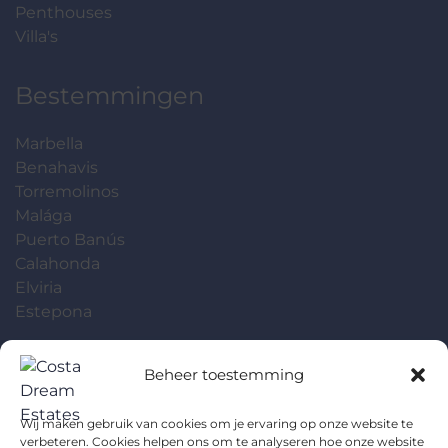
Penthouses
Villa's
Bestemmingen
Marbella
Benahavis
Torremolinos
Malága
Puerto Banús
Calahonda
Elviria
Estepona
Contact
Beheer toestemming
Koestraat 143
Wij maken gebruik van cookies om je ervaring op onze website te
5014EC Tilburg
verbeteren. Cookies helpen ons om te analyseren hoe onze website