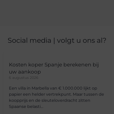
Sotogra
Torre
Tesorillo
Alcántar
Roque
del
Torremo
Mar
Social media | volgt u ons al?
Kosten koper Spanje berekenen bij
uw aankoop
6 augustus 2026
Een villa in Marbella van € 1.000.000 lijkt op
papier een helder vertrekpunt. Maar tussen de
koopprijs en de sleuteloverdracht zitten
Spaanse belasti…